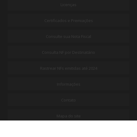
Licenças
Certificados e Premiações
Consulte sua Nota Fiscal
Consulta NF por Destinatário
Rastrear NFs emitidas até 2024
Informações
Contato
Mapa do site