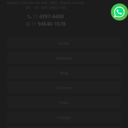
Estrada Caminho do mar, 2800 - Riacho Grande
SBC - SP - CEP: 09832-140
4397-6600
11
94540-1578
11
Home
Empresa
Blog
Serviços
Frota
Cotação