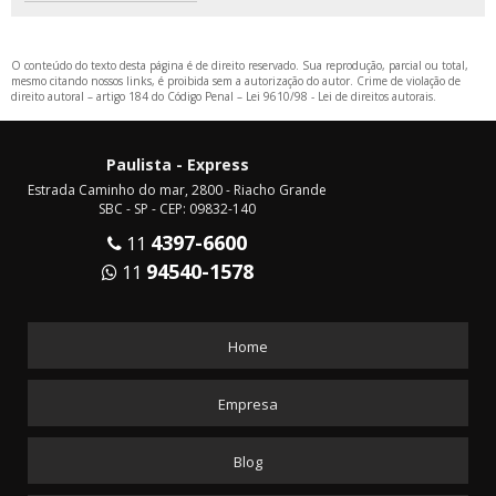
O conteúdo do texto desta página é de direito reservado. Sua reprodução, parcial ou total,
mesmo citando nossos links, é proibida sem a autorização do autor. Crime de violação de
direito autoral – artigo 184 do Código Penal –
Lei 9610/98 - Lei de direitos autorais
.
Paulista - Express
Estrada Caminho do mar, 2800 - Riacho Grande
SBC - SP - CEP: 09832-140
4397-6600
11
94540-1578
11
Home
Empresa
Blog