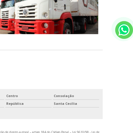
Centro
Consolação
República
Santa Cecília
ção de direito autoral – artigo 184 do Código Penal –
Lei 9610/98 - Lei de