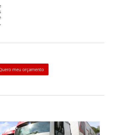
e
s
e
,
Quero meu orçamento