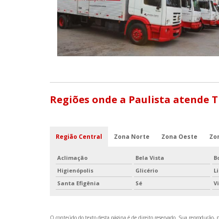
Regiões onde a Paulista atende 
Região Central
Zona Norte
Zona Oeste
Zo
Aclimação
Bela Vista
B
Higienópolis
Glicério
L
Santa Efigênia
Sé
V
O conteúdo do texto desta página é de direito reservado. Sua reprodução, pa