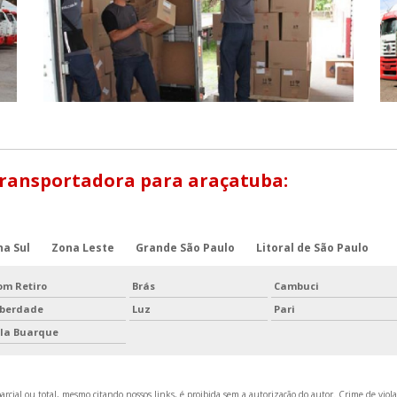
Transportadora para araçatuba:
na Sul
Zona Leste
Grande São Paulo
Litoral de São Paulo
om Retiro
Brás
Cambuci
iberdade
Luz
Pari
ila Buarque
rcial ou total, mesmo citando nossos links, é proibida sem a autorização do autor. Crime de viola