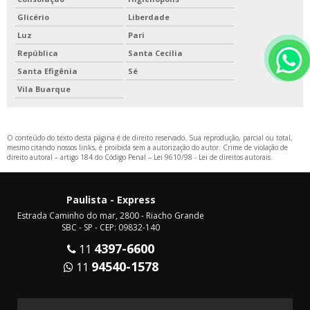
Glicério
Liberdade
Luz
Pari
República
Santa Cecília
Santa Efigênia
Sé
Vila Buarque
O conteúdo do texto desta página é de direito reservado. Sua reprodução, parcial ou total,
mesmo citando nossos links, é proibida sem a autorização do autor. Crime de violação de
direito autoral – artigo 184 do Código Penal –
Lei 9610/98 - Lei de direitos autorais
.
Paulista - Express
Estrada Caminho do mar, 2800 - Riacho Grande
SBC - SP - CEP: 09832-140
4397-6600
11
94540-1578
11