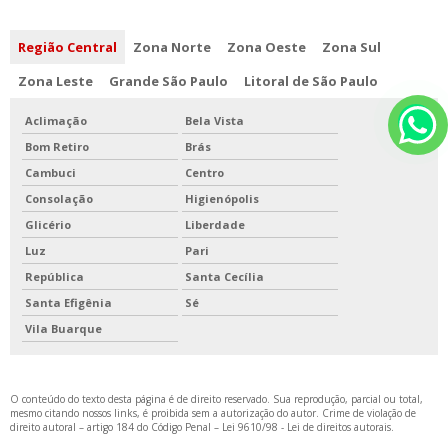
Região Central
Zona Norte
Zona Oeste
Zona Sul
Zona Leste
Grande São Paulo
Litoral de São Paulo
Aclimação
Bela Vista
Bom Retiro
Brás
Cambuci
Centro
Consolação
Higienópolis
Glicério
Liberdade
Luz
Pari
República
Santa Cecília
Santa Efigênia
Sé
Vila Buarque
O conteúdo do texto desta página é de direito reservado. Sua reprodução, parcial ou total,
mesmo citando nossos links, é proibida sem a autorização do autor. Crime de violação de
direito autoral – artigo 184 do Código Penal –
Lei 9610/98 - Lei de direitos autorais
.