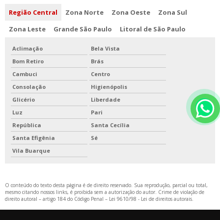
Região Central
Zona Norte
Zona Oeste
Zona Sul
Zona Leste
Grande São Paulo
Litoral de São Paulo
Aclimação
Bela Vista
Bom Retiro
Brás
Cambuci
Centro
Consolação
Higienópolis
Glicério
Liberdade
Luz
Pari
República
Santa Cecília
Santa Efigênia
Sé
Vila Buarque
O conteúdo do texto desta página é de direito reservado. Sua reprodução, parcial ou total,
mesmo citando nossos links, é proibida sem a autorização do autor. Crime de violação de
direito autoral – artigo 184 do Código Penal –
Lei 9610/98 - Lei de direitos autorais
.