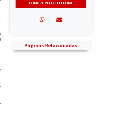
COMPRE PELO TELEFONE
.
o
s
Páginas Relacionadas
e
r
e