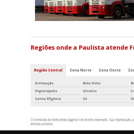
Regiões onde a Paulista atende F
Região Central
Zona Norte
Zona Oeste
Zo
Aclimação
Bela Vista
B
Higienópolis
Glicério
L
Santa Efigênia
Sé
V
O conteúdo do texto desta página é de direito reservado. Sua reprodução, pa
direitos autorais
.