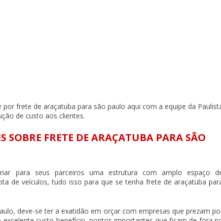
é por
frete de araçatuba para são paulo
aqui com a equipe da Paulist
ção de custo aos clientes.
S SOBRE FRETE DE ARAÇATUBA PARA SÃO
criar para seus parceiros uma estrutura com amplo espaço d
a de veículos, tudo isso para que se tenha
frete de araçatuba par
paulo
, deve-se ter a exatidão em orçar com empresas que prezam po
 excelente custo-benefício, pontos importantes que ficam de fora n