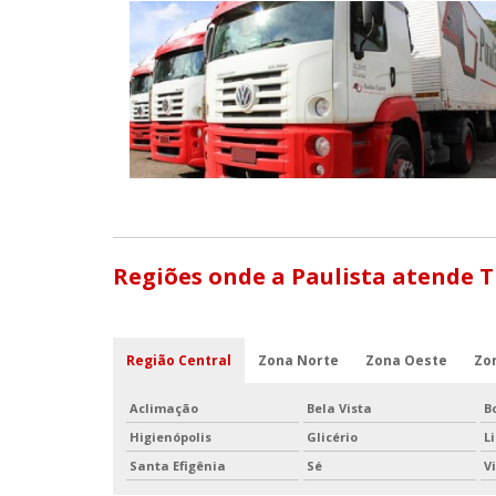
Regiões onde a Paulista atende 
Região Central
Zona Norte
Zona Oeste
Zo
Aclimação
Bela Vista
B
Higienópolis
Glicério
L
Santa Efigênia
Sé
V