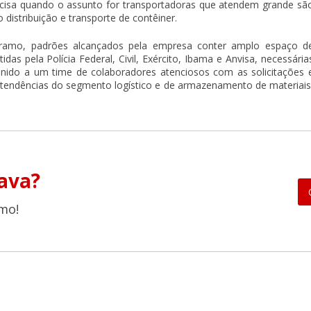
ecisa quando o assunto for
transportadoras que atendem grande sã
 distribuição e transporte de contêiner.
 ramo, padrões alcançados pela empresa conter amplo espaço d
as pela Polícia Federal, Civil, Exército, Ibama e Anvisa, necessária
nido a um time de colaboradores atenciosos com as solicitações 
 tendências do segmento logístico e de armazenamento de materiais
ava?
mo!