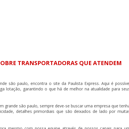
 SOBRE TRANSPORTADORAS QUE ATENDEM
ande são paulo
, encontra o site da Paulista Express. Aqui é possíve
a lotação, garantindo o que há de melhor na atualidade para seu
em grande são paulo
, sempre deve-se buscar uma empresa que tenh
icidade, detalhes primordiais que são deixados de lado por muita
agora mesmo com nossa equipe através de nossos canais para u