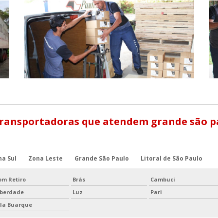
Transportadoras que atendem grande são p
na Sul
Zona Leste
Grande São Paulo
Litoral de São Paulo
om Retiro
Brás
Cambuci
iberdade
Luz
Pari
ila Buarque