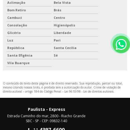
Aclimação
Bela Vista
Bom Retiro
Brás
Cambuci
Centro
Consolação
Higienópolis
Glicério
Liberdade
Luz
Pari
República
Santa Cecília
Santa Efigênia
Sé
Vila Buarque
O conteúdo do texto desta página é de direito reservado. Sua reprodução, parcial ou total,
mesmo citando nossos links, é proibida sem a autorização do autor. Crime de violação de
direito autoral – artigo 184 do Código Penal –
Lei 9610/98 - Lei de direitos autorais
.
Paulista - Express
Estrada Caminho do mar, 2800 - Riacho Grande
SBC - SP - CEP: 09832-140
4397-6600
11