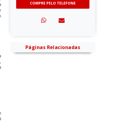
COMPRE PELO TELEFONE
a
e
o
Páginas Relacionadas
a
,
a
m
á