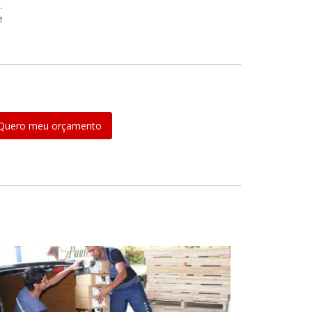
.
e
Quero meu orçamento