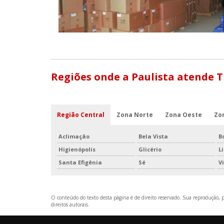
Regiões onde a Paulista atende 
Região Central
Zona Norte
Zona Oeste
Zo
Aclimação
Bela Vista
B
Higienópolis
Glicério
L
Santa Efigênia
Sé
V
O conteúdo do texto desta página é de direito reservado. Sua reprodução, pa
direitos autorais
.