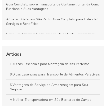
Guia Completo sobre Transporte de Container: Entenda Como
Funciona e Suas Vantagens
Armazém Geral em São Paulo: Guia Completo para Entender
Serviços e Benefícios
Como um Armazém Geral em São Paulo Pode Transformar
Sua Logística e Gestão de Estoque
Melhores Práticas para o Transporte Seguro de Alimentos
Perecíveis: Tudo que Você Deve Conhecer
Artigos
Por que a Montagem Profissional de Kits é Essencial para
10 Dicas Essenciais para Montagem de Kits Perfeitos
Durabilidade e Eficiência dos Seus Produtos
6 Dicas Essenciais para Transporte de Alimentos Perecíveis
Vantagens do Transporte de Carga Dedicada para Otimizar
Seu Negócio
6 Vantagens do Serviço de Armazenagem para Seu
Negócio
A Melhor Transportadora em São Bernardo do Campo