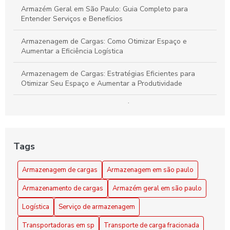
Armazém Geral em São Paulo: Guia Completo para
Entender Serviços e Benefícios
Armazenagem de Cargas: Como Otimizar Espaço e
Aumentar a Eficiência Logística
Armazenagem de Cargas: Estratégias Eficientes para
Otimizar Seu Espaço e Aumentar a Produtividade
Armazenagem de cargas: estratégias eficientes para
otimizar seu espaço e logística
Armazenagem de Cargas: Transforme Seu Espaço em um
Tags
Centro Logístico Eficiente
Armazenagem de cargas
Armazenagem em são paulo
Armazenagem em São Paulo como Solução Prática para
seu Negócio
Armazenamento de cargas
Armazém geral em são paulo
Armazenamento de Cargas Eficiente: Dicas para Maximizar
Logística
Serviço de armazenagem
Espaço e Segurança
Transportadoras em sp
Transporte de carga fracionada