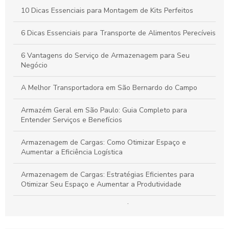
Por que a Montagem Profissional de Kits é Essencial para
10 Dicas Essenciais para Montagem de Kits Perfeitos
Durabilidade e Eficiência dos Seus Produtos
6 Dicas Essenciais para Transporte de Alimentos Perecíveis
Vantagens do Transporte de Carga Dedicada para Otimizar
Seu Negócio
6 Vantagens do Serviço de Armazenagem para Seu
Negócio
A Melhor Transportadora em São Bernardo do Campo
Armazém Geral em São Paulo: Guia Completo para
Entender Serviços e Benefícios
Armazenagem de Cargas: Como Otimizar Espaço e
Aumentar a Eficiência Logística
Armazenagem de Cargas: Estratégias Eficientes para
Otimizar Seu Espaço e Aumentar a Produtividade
Armazenagem de cargas: estratégias eficientes para
otimizar seu espaço e logística