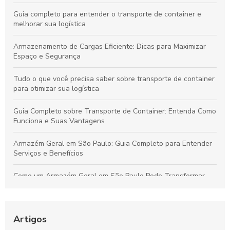
Guia completo para entender o transporte de container e
melhorar sua logística
Armazenamento de Cargas Eficiente: Dicas para Maximizar
Espaço e Segurança
Tudo o que você precisa saber sobre transporte de container
para otimizar sua logística
Guia Completo sobre Transporte de Container: Entenda Como
Funciona e Suas Vantagens
Armazém Geral em São Paulo: Guia Completo para Entender
Serviços e Benefícios
Como um Armazém Geral em São Paulo Pode Transformar
Sua Logística e Gestão de Estoque
Melhores Práticas para o Transporte Seguro de Alimentos
Perecíveis: Tudo que Você Deve Conhecer
Artigos