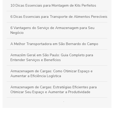
Por que a Montagem Profissional de Kits é Essencial para
10 Dicas Essenciais para Montagem de Kits Perfeitos
Durabilidade e Eficiência dos Seus Produtos
6 Dicas Essenciais para Transporte de Alimentos Perecíveis
Vantagens do Transporte de Carga Dedicada para Otimizar
Seu Negócio
6 Vantagens do Serviço de Armazenagem para Seu
Negócio
A Melhor Transportadora em São Bernardo do Campo
Armazém Geral em São Paulo: Guia Completo para
Entender Serviços e Benefícios
Armazenagem de Cargas: Como Otimizar Espaço e
Aumentar a Eficiência Logística
Armazenagem de Cargas: Estratégias Eficientes para
Otimizar Seu Espaço e Aumentar a Produtividade
Armazenagem de cargas: estratégias eficientes para
otimizar seu espaço e logística