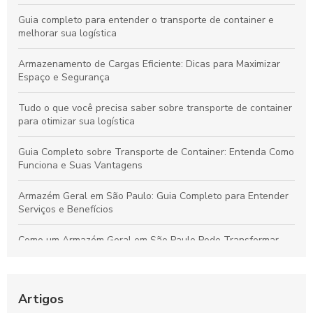
Guia completo para entender o transporte de container e
melhorar sua logística
Armazenamento de Cargas Eficiente: Dicas para Maximizar
Espaço e Segurança
Tudo o que você precisa saber sobre transporte de container
para otimizar sua logística
Guia Completo sobre Transporte de Container: Entenda Como
Funciona e Suas Vantagens
Armazém Geral em São Paulo: Guia Completo para Entender
Serviços e Benefícios
Como um Armazém Geral em São Paulo Pode Transformar
Sua Logística e Gestão de Estoque
Melhores Práticas para o Transporte Seguro de Alimentos
Perecíveis: Tudo que Você Deve Conhecer
Artigos