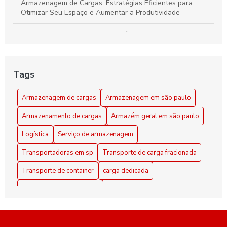
Armazenagem de Cargas: Estratégias Eficientes para
Otimizar Seu Espaço e Aumentar a Produtividade
Armazenagem de cargas: estratégias eficientes para
otimizar seu espaço e logística
Armazenagem de Cargas: Transforme Seu Espaço em um
Tags
Centro Logístico Eficiente
Armazenagem de cargas
Armazenagem em são paulo
Armazenagem em São Paulo como Solução Prática para
seu Negócio
Armazenamento de cargas
Armazém geral em são paulo
Armazenamento de Cargas Eficiente: Dicas para Maximizar
Logística
Serviço de armazenagem
Espaço e Segurança
Transportadoras em sp
Transporte de carga fracionada
Armazenamento de Cargas: Estratégias Eficientes para
Transporte de container
carga dedicada
Maximizar Espaço e Segurança
distribuição em sao paulo
Armazenamento de Cargas: Estratégias Eficientes para
Otimizar Espaço e Segurança
empresa de transporte de container
empresas de logística em sp
Armazenamento de Cargas: Estratégias Inovadoras para