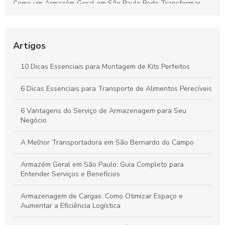
Como um Armazém Geral em São Paulo Pode Transformar
Sua Logística e Gestão de Estoque
Melhores Práticas para o Transporte Seguro de Alimentos
Perecíveis: Tudo que Você Deve Conhecer
Artigos
Por que a Montagem Profissional de Kits é Essencial para
10 Dicas Essenciais para Montagem de Kits Perfeitos
Durabilidade e Eficiência dos Seus Produtos
6 Dicas Essenciais para Transporte de Alimentos Perecíveis
Vantagens do Transporte de Carga Dedicada para Otimizar
Seu Negócio
6 Vantagens do Serviço de Armazenagem para Seu
Negócio
A Melhor Transportadora em São Bernardo do Campo
Armazém Geral em São Paulo: Guia Completo para
Entender Serviços e Benefícios
Armazenagem de Cargas: Como Otimizar Espaço e
Aumentar a Eficiência Logística