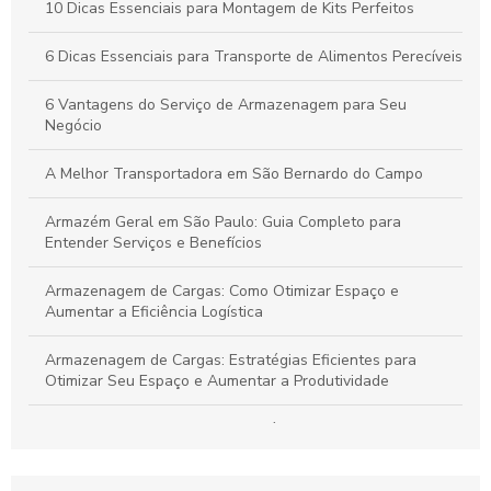
Por que a Montagem Profissional de Kits é Essencial para
10 Dicas Essenciais para Montagem de Kits Perfeitos
Durabilidade e Eficiência dos Seus Produtos
6 Dicas Essenciais para Transporte de Alimentos Perecíveis
Vantagens do Transporte de Carga Dedicada para Otimizar
Seu Negócio
6 Vantagens do Serviço de Armazenagem para Seu
Negócio
A Melhor Transportadora em São Bernardo do Campo
Armazém Geral em São Paulo: Guia Completo para
Entender Serviços e Benefícios
Armazenagem de Cargas: Como Otimizar Espaço e
Aumentar a Eficiência Logística
Armazenagem de Cargas: Estratégias Eficientes para
Otimizar Seu Espaço e Aumentar a Produtividade
Armazenagem de cargas: estratégias eficientes para
otimizar seu espaço e logística