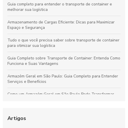
Guia completo para entender o transporte de container e
melhorar sua logística
Armazenamento de Cargas Eficiente: Dicas para Maximizar
Espaço e Segurança
Tudo o que você precisa saber sobre transporte de container
para otimizar sua logística
Guia Completo sobre Transporte de Container: Entenda Como
Funciona e Suas Vantagens
Armazém Geral em São Paulo: Guia Completo para Entender
Serviços e Benefícios
Como um Armazém Geral em São Paulo Pode Transformar
Sua Logística e Gestão de Estoque
Melhores Práticas para o Transporte Seguro de Alimentos
Perecíveis: Tudo que Você Deve Conhecer
Artigos