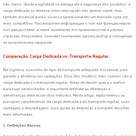
são claros: desde a agilidade na entrega até a segurança dos produtos, a
carga dedicada se destaca como uma opção não apenas viável, mas
também essencial para o sucesso operacional em um mercado cada vez
mais competitivo. Рассмотрение информации о том, как функционирует
этот вид доставки, а также понимание его применимостей в разных
отраслях, безусловно, поможет компаниям сделать выбор в отношении
их логистических стратегий.
Comparação: Carga Dedicada vs. Transporte Regular
Na logística, a escolha do tipo de transporte adequado é essencial para
garantir a eficiência nas operações. Dois dos modelos mais comuns são a
carga dedicada e o transporte regular. Antes de decidir qual é o melhor
para suas necessidades, é importante entender as diferenças e
semelhanças entre esses dois métodos. Neste artigo, exploraremos as
principais características da carga dedicada e do transporte regular, suas
vantagens e desvantagens, para ajudar as empresas a tomarem decisões
mais informadas.
1. Definições Básicas