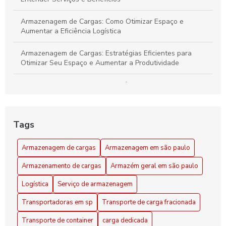
Armazenagem de Cargas: Como Otimizar Espaço e
Aumentar a Eficiência Logística
Armazenagem de Cargas: Estratégias Eficientes para
Otimizar Seu Espaço e Aumentar a Produtividade
Armazenagem de cargas: estratégias eficientes para
otimizar seu espaço e logística
Armazenagem de Cargas: Transforme Seu Espaço em um
Tags
Centro Logístico Eficiente
Armazenagem de cargas
Armazenagem em são paulo
Armazenagem em São Paulo como Solução Prática para
seu Negócio
Armazenamento de cargas
Armazém geral em são paulo
Armazenamento de Cargas Eficiente: Dicas para Maximizar
Logística
Serviço de armazenagem
Espaço e Segurança
Transportadoras em sp
Transporte de carga fracionada
Armazenamento de Cargas: Estratégias Eficientes para
Transporte de container
carga dedicada
Maximizar Espaço e Segurança