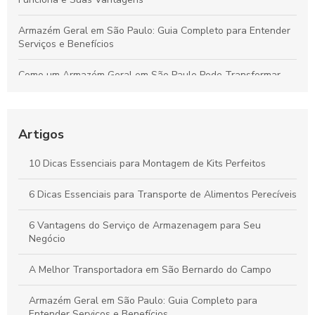
Armazém Geral em São Paulo: Guia Completo para Entender
Serviços e Benefícios
Como um Armazém Geral em São Paulo Pode Transformar
Sua Logística e Gestão de Estoque
Melhores Práticas para o Transporte Seguro de Alimentos
Perecíveis: Tudo que Você Deve Conhecer
Artigos
Por que a Montagem Profissional de Kits é Essencial para
10 Dicas Essenciais para Montagem de Kits Perfeitos
Durabilidade e Eficiência dos Seus Produtos
6 Dicas Essenciais para Transporte de Alimentos Perecíveis
Vantagens do Transporte de Carga Dedicada para Otimizar
Seu Negócio
6 Vantagens do Serviço de Armazenagem para Seu
Negócio
A Melhor Transportadora em São Bernardo do Campo
Armazém Geral em São Paulo: Guia Completo para
Entender Serviços e Benefícios