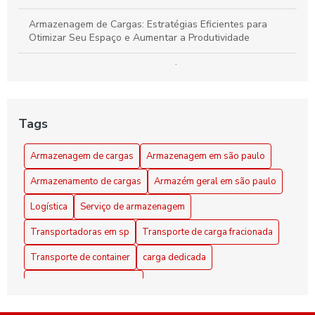
Armazenagem de Cargas: Estratégias Eficientes para
Otimizar Seu Espaço e Aumentar a Produtividade
Armazenagem de cargas: estratégias eficientes para
otimizar seu espaço e logística
Armazenagem de Cargas: Transforme Seu Espaço em um
Tags
Centro Logístico Eficiente
Armazenagem de cargas
Armazenagem em são paulo
Armazenagem em São Paulo como Solução Prática para
seu Negócio
Armazenamento de cargas
Armazém geral em são paulo
Armazenamento de Cargas Eficiente: Dicas para Maximizar
Logística
Serviço de armazenagem
Espaço e Segurança
Transportadoras em sp
Transporte de carga fracionada
Armazenamento de Cargas: Estratégias Eficientes para
Transporte de container
carga dedicada
Maximizar Espaço e Segurança
distribuição em sao paulo
Armazenamento de Cargas: Estratégias Eficientes para
Otimizar Espaço e Segurança
empresa de transporte de container