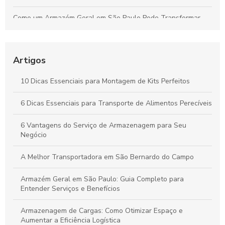
Como um Armazém Geral em São Paulo Pode Transformar
Sua Logística e Gestão de Estoque
Melhores Práticas para o Transporte Seguro de Alimentos
Perecíveis: Tudo que Você Deve Conhecer
Artigos
Por que a Montagem Profissional de Kits é Essencial para
10 Dicas Essenciais para Montagem de Kits Perfeitos
Durabilidade e Eficiência dos Seus Produtos
6 Dicas Essenciais para Transporte de Alimentos Perecíveis
Vantagens do Transporte de Carga Dedicada para Otimizar
Seu Negócio
6 Vantagens do Serviço de Armazenagem para Seu
Negócio
A Melhor Transportadora em São Bernardo do Campo
Armazém Geral em São Paulo: Guia Completo para
Entender Serviços e Benefícios
Armazenagem de Cargas: Como Otimizar Espaço e
Aumentar a Eficiência Logística