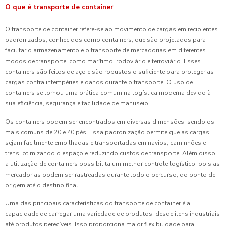
O que é transporte de container
O transporte de container refere-se ao movimento de cargas em recipientes
padronizados, conhecidos como containers, que são projetados para
facilitar o armazenamento e o transporte de mercadorias em diferentes
modos de transporte, como marítimo, rodoviário e ferroviário. Esses
containers são feitos de aço e são robustos o suficiente para proteger as
cargas contra intempéries e danos durante o transporte. O uso de
containers se tornou uma prática comum na logística moderna devido à
sua eficiência, segurança e facilidade de manuseio.
Os containers podem ser encontrados em diversas dimensões, sendo os
mais comuns de 20 e 40 pés. Essa padronização permite que as cargas
sejam facilmente empilhadas e transportadas em navios, caminhões e
trens, otimizando o espaço e reduzindo custos de transporte. Além disso,
a utilização de containers possibilita um melhor controle logístico, pois as
mercadorias podem ser rastreadas durante todo o percurso, do ponto de
origem até o destino final.
Uma das principais características do transporte de container é a
capacidade de carregar uma variedade de produtos, desde itens industriais
até produtos perecíveis. Isso proporciona maior flexibilidade para