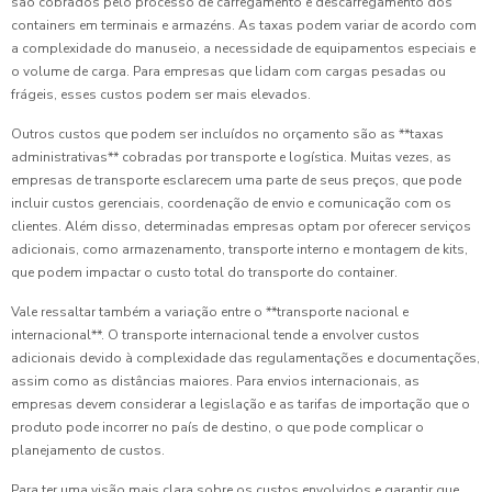
são cobrados pelo processo de carregamento e descarregamento dos
containers em terminais e armazéns. As taxas podem variar de acordo com
a complexidade do manuseio, a necessidade de equipamentos especiais e
o volume de carga. Para empresas que lidam com cargas pesadas ou
frágeis, esses custos podem ser mais elevados.
Outros custos que podem ser incluídos no orçamento são as **taxas
administrativas** cobradas por transporte e logística. Muitas vezes, as
empresas de transporte esclarecem uma parte de seus preços, que pode
incluir custos gerenciais, coordenação de envio e comunicação com os
clientes. Além disso, determinadas empresas optam por oferecer serviços
adicionais, como armazenamento, transporte interno e montagem de kits,
que podem impactar o custo total do transporte do container.
Vale ressaltar também a variação entre o **transporte nacional e
internacional**. O transporte internacional tende a envolver custos
adicionais devido à complexidade das regulamentações e documentações,
assim como as distâncias maiores. Para envios internacionais, as
empresas devem considerar a legislação e as tarifas de importação que o
produto pode incorrer no país de destino, o que pode complicar o
planejamento de custos.
Para ter uma visão mais clara sobre os custos envolvidos e garantir que