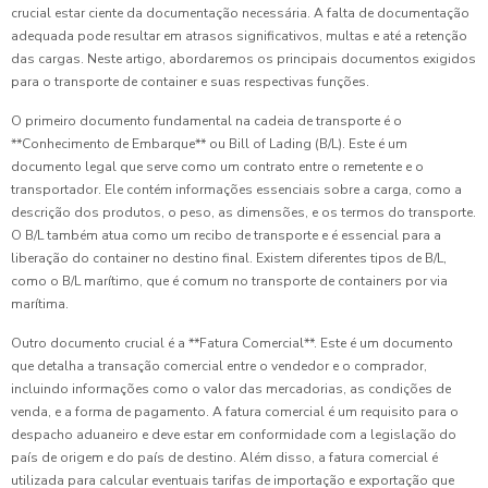
crucial estar ciente da documentação necessária. A falta de documentação
adequada pode resultar em atrasos significativos, multas e até a retenção
das cargas. Neste artigo, abordaremos os principais documentos exigidos
para o transporte de container e suas respectivas funções.
O primeiro documento fundamental na cadeia de transporte é o
**Conhecimento de Embarque** ou Bill of Lading (B/L). Este é um
documento legal que serve como um contrato entre o remetente e o
transportador. Ele contém informações essenciais sobre a carga, como a
descrição dos produtos, o peso, as dimensões, e os termos do transporte.
O B/L também atua como um recibo de transporte e é essencial para a
liberação do container no destino final. Existem diferentes tipos de B/L,
como o B/L marítimo, que é comum no transporte de containers por via
marítima.
Outro documento crucial é a **Fatura Comercial**. Este é um documento
que detalha a transação comercial entre o vendedor e o comprador,
incluindo informações como o valor das mercadorias, as condições de
venda, e a forma de pagamento. A fatura comercial é um requisito para o
despacho aduaneiro e deve estar em conformidade com a legislação do
país de origem e do país de destino. Além disso, a fatura comercial é
utilizada para calcular eventuais tarifas de importação e exportação que