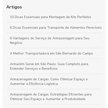
Melhores Práticas para o Transporte Seguro de Alimentos
Perecíveis: Tudo que Você Deve Conhecer
Artigos
Por que a Montagem Profissional de Kits é Essencial para
10 Dicas Essenciais para Montagem de Kits Perfeitos
Durabilidade e Eficiência dos Seus Produtos
6 Dicas Essenciais para Transporte de Alimentos Perecíveis
Vantagens do Transporte de Carga Dedicada para Otimizar
Seu Negócio
6 Vantagens do Serviço de Armazenagem para Seu
Negócio
A Melhor Transportadora em São Bernardo do Campo
Armazém Geral em São Paulo: Guia Completo para
Entender Serviços e Benefícios
Armazenagem de Cargas: Como Otimizar Espaço e
Aumentar a Eficiência Logística
Armazenagem de Cargas: Estratégias Eficientes para
Otimizar Seu Espaço e Aumentar a Produtividade