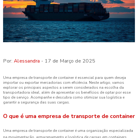
Por:
Alessandra
- 17 de Março de 2025
Uma empresa de transporte de container é essencial para quem deseja
importar ou exportar mercadorias com eficiência. Neste artigo, vamos
explorar os principais aspectos a serem considerados na escolha da
transportadora ideal, além de apresentar os benefícios de optar por esse
tipo de serviço. Acompanhe e descubra como otimizar sua logística e
garantir a segurança das suas cargas.
O que é uma empresa de transporte de container
Uma empresa de transporte de container é uma organização especializada
na movimentação, armazenamento e logística de cargas em containers.