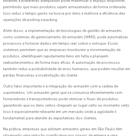
estantes e prateleiras adequadas pode maximizar o espaço disponível,
permitindo que mais produtos sejam armazenados de forma ordenada.
Isso reduz o tempo gasto na busca por itens e melhora a eficiência das
operações de picking e packing.
Além disso, a implementação de tecnologias de gestão de armazém,
como sistemas de gerenciamento de armazém (WMS), pode automatizar
processos e fornecer dados em tempo real sobre o estoque. Esses
sistemas permitem que as empresas monitorem a movimentação de
produtos, identifiquem rapidamente itens em falta e planejem
reabastecimentos de forma mais eficaz. A automação de processos
também reduz a probabilidade de erros humanos, que podem resultar em
perdas financeiras e insatisfação do cliente.
Outro fator importante é a integração do armazém com a cadeia de
suprimentos. Um armazém geral que se comunica eficientemente com
fornecedores e transportadoras pode otimizar o fluxo de produtos,
garantindo que os itens certos cheguem ao lugar certo no momento certo.
Isso é especialmente relevante em um mercado onde a agilidade é
fundamental para atender às expectativas dos clientes.
Na prática, empresas que adotam armazéns gerais em São Paulo têm
observado uma redução significativa nos prazos de entrega e uma