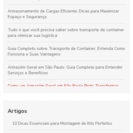
Armazenamento de Cargas Eficiente: Dicas para Maximizar
Espaço e Segurança
Tudo o que você precisa saber sobre transporte de container
para otimizar sua logística
Guia Completo sobre Transporte de Container: Entenda Como
Funciona e Suas Vantagens
Armazém Geral em São Paulo: Guia Completo para Entender
Serviços e Benefícios
Como um Armazém Geral em São Paulo Pode Transformar
Sua Logística e Gestão de Estoque
Melhores Práticas para o Transporte Seguro de Alimentos
Perecíveis: Tudo que Você Deve Conhecer
Artigos
Por que a Montagem Profissional de Kits é Essencial para
10 Dicas Essenciais para Montagem de Kits Perfeitos
Durabilidade e Eficiência dos Seus Produtos