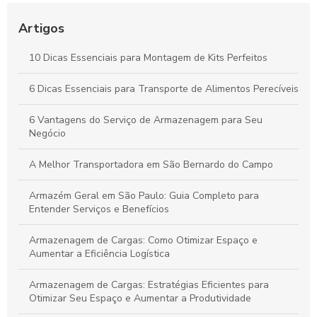
Melhores Práticas para o Transporte Seguro de Alimentos
Perecíveis: Tudo que Você Deve Conhecer
Artigos
Por que a Montagem Profissional de Kits é Essencial para
10 Dicas Essenciais para Montagem de Kits Perfeitos
Durabilidade e Eficiência dos Seus Produtos
6 Dicas Essenciais para Transporte de Alimentos Perecíveis
Vantagens do Transporte de Carga Dedicada para Otimizar
Seu Negócio
6 Vantagens do Serviço de Armazenagem para Seu
Negócio
A Melhor Transportadora em São Bernardo do Campo
Armazém Geral em São Paulo: Guia Completo para
Entender Serviços e Benefícios
Armazenagem de Cargas: Como Otimizar Espaço e
Aumentar a Eficiência Logística
Armazenagem de Cargas: Estratégias Eficientes para
Otimizar Seu Espaço e Aumentar a Produtividade