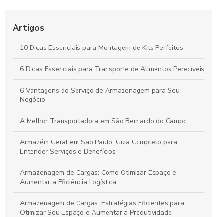
Melhores Práticas para o Transporte Seguro de Alimentos
Perecíveis: Tudo que Você Deve Conhecer
Artigos
Por que a Montagem Profissional de Kits é Essencial para
10 Dicas Essenciais para Montagem de Kits Perfeitos
Durabilidade e Eficiência dos Seus Produtos
6 Dicas Essenciais para Transporte de Alimentos Perecíveis
Vantagens do Transporte de Carga Dedicada para Otimizar
Seu Negócio
6 Vantagens do Serviço de Armazenagem para Seu
Negócio
A Melhor Transportadora em São Bernardo do Campo
Armazém Geral em São Paulo: Guia Completo para
Entender Serviços e Benefícios
Armazenagem de Cargas: Como Otimizar Espaço e
Aumentar a Eficiência Logística
Armazenagem de Cargas: Estratégias Eficientes para
Otimizar Seu Espaço e Aumentar a Produtividade