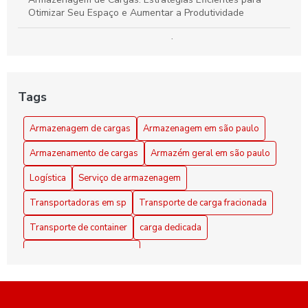
Otimizar Seu Espaço e Aumentar a Produtividade
Armazenagem de cargas: estratégias eficientes para
otimizar seu espaço e logística
Armazenagem de Cargas: Transforme Seu Espaço em um
Tags
Centro Logístico Eficiente
Armazenagem de cargas
Armazenagem em são paulo
Armazenagem em São Paulo como Solução Prática para
seu Negócio
Armazenamento de cargas
Armazém geral em são paulo
Armazenamento de Cargas Eficiente: Dicas para Maximizar
Logística
Serviço de armazenagem
Espaço e Segurança
Transportadoras em sp
Transporte de carga fracionada
Armazenamento de Cargas: Estratégias Eficientes para
Transporte de container
carga dedicada
Maximizar Espaço e Segurança
distribuição em sao paulo
Armazenamento de Cargas: Estratégias Eficientes para
Otimizar Espaço e Segurança
empresa de transporte de container
empresas de logística em sp
Armazenamento de Cargas: Estratégias Inovadoras para