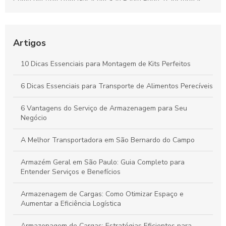
Como um Armazém Geral em São Paulo Pode Transformar
Sua Logística e Gestão de Estoque
Melhores Práticas para o Transporte Seguro de Alimentos
Perecíveis: Tudo que Você Deve Conhecer
Artigos
Por que a Montagem Profissional de Kits é Essencial para
10 Dicas Essenciais para Montagem de Kits Perfeitos
Durabilidade e Eficiência dos Seus Produtos
6 Dicas Essenciais para Transporte de Alimentos Perecíveis
Vantagens do Transporte de Carga Dedicada para Otimizar
Seu Negócio
6 Vantagens do Serviço de Armazenagem para Seu
Negócio
A Melhor Transportadora em São Bernardo do Campo
Armazém Geral em São Paulo: Guia Completo para
Entender Serviços e Benefícios
Armazenagem de Cargas: Como Otimizar Espaço e
Aumentar a Eficiência Logística
Armazenagem de Cargas: Estratégias Eficientes para