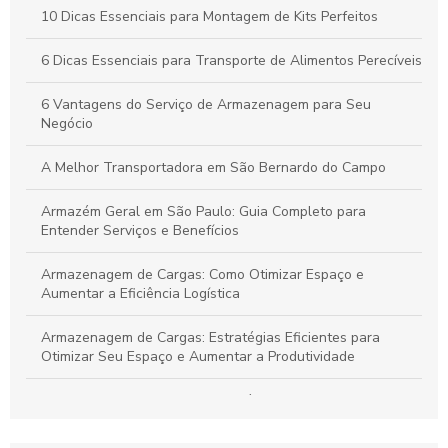
Por que a Montagem Profissional de Kits é Essencial para
10 Dicas Essenciais para Montagem de Kits Perfeitos
Durabilidade e Eficiência dos Seus Produtos
6 Dicas Essenciais para Transporte de Alimentos Perecíveis
Vantagens do Transporte de Carga Dedicada para Otimizar
Seu Negócio
6 Vantagens do Serviço de Armazenagem para Seu
Negócio
A Melhor Transportadora em São Bernardo do Campo
Armazém Geral em São Paulo: Guia Completo para
Entender Serviços e Benefícios
Armazenagem de Cargas: Como Otimizar Espaço e
Aumentar a Eficiência Logística
Armazenagem de Cargas: Estratégias Eficientes para
Otimizar Seu Espaço e Aumentar a Produtividade
Armazenagem de cargas: estratégias eficientes para
otimizar seu espaço e logística