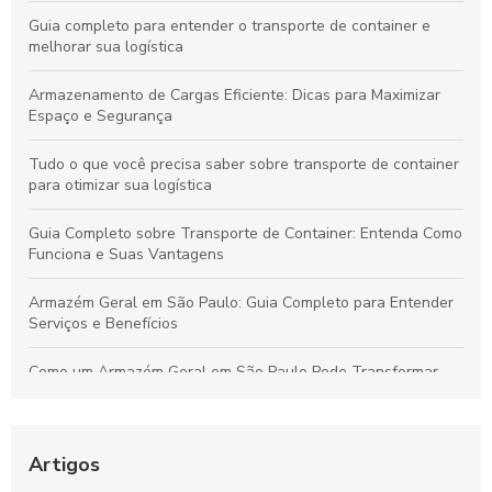
Guia completo para entender o transporte de container e
melhorar sua logística
Armazenamento de Cargas Eficiente: Dicas para Maximizar
Espaço e Segurança
Tudo o que você precisa saber sobre transporte de container
para otimizar sua logística
Guia Completo sobre Transporte de Container: Entenda Como
Funciona e Suas Vantagens
Armazém Geral em São Paulo: Guia Completo para Entender
Serviços e Benefícios
Como um Armazém Geral em São Paulo Pode Transformar
Sua Logística e Gestão de Estoque
Melhores Práticas para o Transporte Seguro de Alimentos
Perecíveis: Tudo que Você Deve Conhecer
Artigos