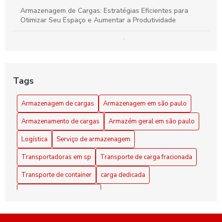
Armazenagem de Cargas: Estratégias Eficientes para
Otimizar Seu Espaço e Aumentar a Produtividade
Armazenagem de cargas: estratégias eficientes para
otimizar seu espaço e logística
Armazenagem de Cargas: Transforme Seu Espaço em um
Tags
Centro Logístico Eficiente
Armazenagem de cargas
Armazenagem em são paulo
Armazenagem em São Paulo como Solução Prática para
seu Negócio
Armazenamento de cargas
Armazém geral em são paulo
Armazenamento de Cargas Eficiente: Dicas para Maximizar
Logística
Serviço de armazenagem
Espaço e Segurança
Transportadoras em sp
Transporte de carga fracionada
Armazenamento de Cargas: Estratégias Eficientes para
Transporte de container
carga dedicada
Maximizar Espaço e Segurança
distribuição em sao paulo
Armazenamento de Cargas: Estratégias Eficientes para
Otimizar Espaço e Segurança
empresa de transporte de container