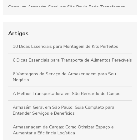
Como um Armazém Geral em São Paulo Pode Transformar
Sua Logística e Gestão de Estoque
Melhores Práticas para o Transporte Seguro de Alimentos
Perecíveis: Tudo que Você Deve Conhecer
Artigos
Por que a Montagem Profissional de Kits é Essencial para
10 Dicas Essenciais para Montagem de Kits Perfeitos
Durabilidade e Eficiência dos Seus Produtos
6 Dicas Essenciais para Transporte de Alimentos Perecíveis
Vantagens do Transporte de Carga Dedicada para Otimizar
Seu Negócio
6 Vantagens do Serviço de Armazenagem para Seu
Negócio
A Melhor Transportadora em São Bernardo do Campo
Armazém Geral em São Paulo: Guia Completo para
Entender Serviços e Benefícios
Armazenagem de Cargas: Como Otimizar Espaço e
Aumentar a Eficiência Logística