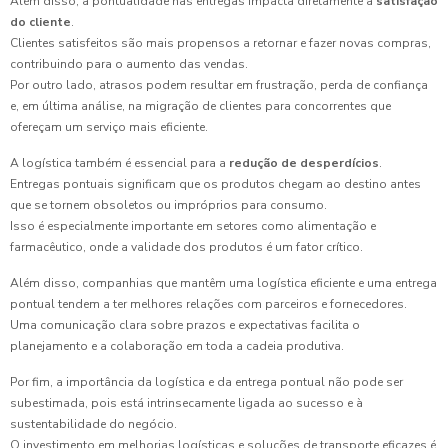
Além disso, a pontualidade nas entregas impacta diretamente a
satisfação
do cliente
.
Clientes satisfeitos são mais propensos a retornar e fazer novas compras,
contribuindo para o aumento das vendas.
Por outro lado, atrasos podem resultar em frustração, perda de confiança
e, em última análise, na migração de clientes para concorrentes que
ofereçam um serviço mais eficiente.
A logística também é essencial para a
redução de desperdícios
.
Entregas pontuais significam que os produtos chegam ao destino antes
que se tornem obsoletos ou impróprios para consumo.
Isso é especialmente importante em setores como alimentação e
farmacêutico, onde a validade dos produtos é um fator crítico.
Além disso, companhias que mantêm uma logística eficiente e uma entrega
pontual tendem a ter melhores relações com parceiros e fornecedores.
Uma comunicação clara sobre prazos e expectativas facilita o
planejamento e a colaboração em toda a cadeia produtiva.
Por fim, a importância da logística e da entrega pontual não pode ser
subestimada, pois está intrinsecamente ligada ao sucesso e à
sustentabilidade do negócio.
O investimento em melhorias logísticas e soluções de transporte eficazes é