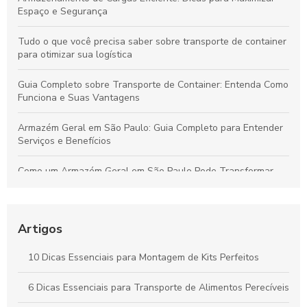
Espaço e Segurança
Tudo o que você precisa saber sobre transporte de container
para otimizar sua logística
Guia Completo sobre Transporte de Container: Entenda Como
Funciona e Suas Vantagens
Armazém Geral em São Paulo: Guia Completo para Entender
Serviços e Benefícios
Como um Armazém Geral em São Paulo Pode Transformar
Sua Logística e Gestão de Estoque
Melhores Práticas para o Transporte Seguro de Alimentos
Perecíveis: Tudo que Você Deve Conhecer
Artigos
Por que a Montagem Profissional de Kits é Essencial para
10 Dicas Essenciais para Montagem de Kits Perfeitos
Durabilidade e Eficiência dos Seus Produtos
6 Dicas Essenciais para Transporte de Alimentos Perecíveis
Vantagens do Transporte de Carga Dedicada para Otimizar