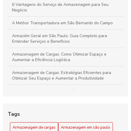
Seu Negócio
6 Vantagens do Serviço de Armazenagem para Seu
Negócio
A Melhor Transportadora em São Bernardo do Campo
Armazém Geral em São Paulo: Guia Completo para
Entender Serviços e Benefícios
Armazenagem de Cargas: Como Otimizar Espaço e
Aumentar a Eficiência Logística
Armazenagem de Cargas: Estratégias Eficientes para
Otimizar Seu Espaço e Aumentar a Produtividade
Armazenagem de cargas: estratégias eficientes para
otimizar seu espaço e logística
Armazenagem de Cargas: Transforme Seu Espaço em um
Tags
Centro Logístico Eficiente
Armazenagem de cargas
Armazenagem em são paulo
Armazenagem em São Paulo como Solução Prática para