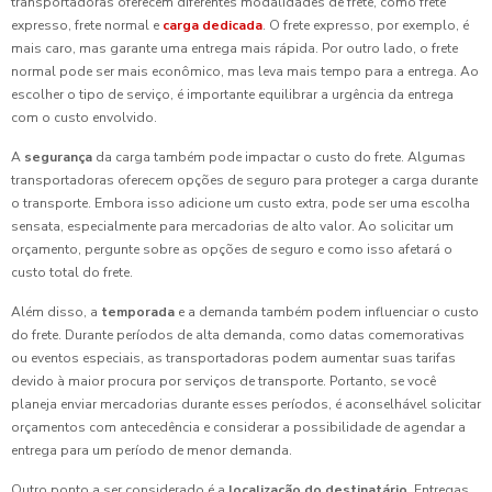
transportadoras oferecem diferentes modalidades de frete, como frete
expresso, frete normal e
carga dedicada
. O frete expresso, por exemplo, é
mais caro, mas garante uma entrega mais rápida. Por outro lado, o frete
normal pode ser mais econômico, mas leva mais tempo para a entrega. Ao
escolher o tipo de serviço, é importante equilibrar a urgência da entrega
com o custo envolvido.
A
segurança
da carga também pode impactar o custo do frete. Algumas
transportadoras oferecem opções de seguro para proteger a carga durante
o transporte. Embora isso adicione um custo extra, pode ser uma escolha
sensata, especialmente para mercadorias de alto valor. Ao solicitar um
orçamento, pergunte sobre as opções de seguro e como isso afetará o
custo total do frete.
Além disso, a
temporada
e a demanda também podem influenciar o custo
do frete. Durante períodos de alta demanda, como datas comemorativas
ou eventos especiais, as transportadoras podem aumentar suas tarifas
devido à maior procura por serviços de transporte. Portanto, se você
planeja enviar mercadorias durante esses períodos, é aconselhável solicitar
orçamentos com antecedência e considerar a possibilidade de agendar a
entrega para um período de menor demanda.
Outro ponto a ser considerado é a
localização do destinatário
. Entregas