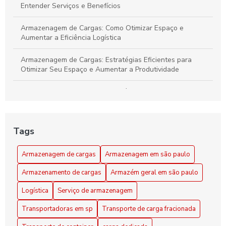
Entender Serviços e Benefícios
Armazenagem de Cargas: Como Otimizar Espaço e
Aumentar a Eficiência Logística
Armazenagem de Cargas: Estratégias Eficientes para
Otimizar Seu Espaço e Aumentar a Produtividade
Armazenagem de cargas: estratégias eficientes para
otimizar seu espaço e logística
Armazenagem de Cargas: Transforme Seu Espaço em um
Tags
Centro Logístico Eficiente
Armazenagem de cargas
Armazenagem em são paulo
Armazenagem em São Paulo como Solução Prática para
seu Negócio
Armazenamento de cargas
Armazém geral em são paulo
Armazenamento de Cargas Eficiente: Dicas para Maximizar
Logística
Serviço de armazenagem
Espaço e Segurança
Transportadoras em sp
Transporte de carga fracionada
Armazenamento de Cargas: Estratégias Eficientes para