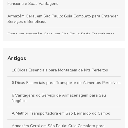
Funciona e Suas Vantagens
Armazém Geral em São Paulo: Guia Completo para Entender
Serviços e Benefícios
Como um Armazém Geral em São Paulo Pode Transformar
Sua Logística e Gestão de Estoque
Melhores Práticas para o Transporte Seguro de Alimentos
Perecíveis: Tudo que Você Deve Conhecer
Artigos
Por que a Montagem Profissional de Kits é Essencial para
10 Dicas Essenciais para Montagem de Kits Perfeitos
Durabilidade e Eficiência dos Seus Produtos
6 Dicas Essenciais para Transporte de Alimentos Perecíveis
Vantagens do Transporte de Carga Dedicada para Otimizar
Seu Negócio
6 Vantagens do Serviço de Armazenagem para Seu
Negócio
A Melhor Transportadora em São Bernardo do Campo
Armazém Geral em São Paulo: Guia Completo para